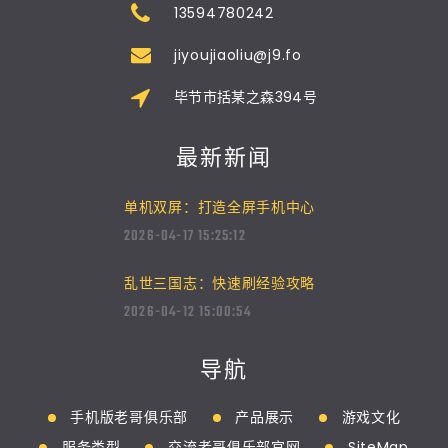
13594780242
jiyoujiaoliu@j9.fo
毕节市括某之森394号
最新新闻
单机双屏：打造全屏手机中心
2026-04-17 15:25:12
乱世三国志：快速刷经验攻略
2026-04-12 15:00:54
导航
手机版老哥俱乐部
产品展示
游戏文化
服务类型
交流老哥俱乐部官网
SiteMap