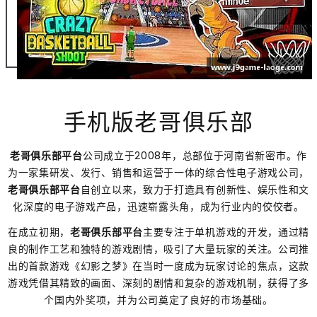
手机版老哥俱乐部
老哥俱乐部平台
公司成立于2008年，总部位于河南省新密市。作
为一家集研发、发行、销售和运营于一体的综合性电子游戏公司，
老哥俱乐部平台
自创立以来，致力于打造具有创新性、娱乐性和文
化深度的电子游戏产品，迅速崭露头角，成为行业内的佼佼者。
在成立初期，
老哥俱乐部平台
主要专注于单机游戏的开发，通过精
良的制作工艺和独特的游戏剧情，吸引了大量玩家的关注。公司推
出的首款游戏《幻影之梦》在当时一度成为玩家讨论的焦点，这款
游戏凭借其精致的画面、深刻的剧情和复杂的游戏机制，获得了多
个国内外奖项，并为公司奠定了良好的市场基础。