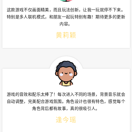
这款游戏不仅画面精美，而且玩法创新，让我一玩就停不下来。
特别是多人联机模式，和朋友一起玩特别有趣！期待更多的更新
内容。
黄莉颖
游戏的音效和配乐太棒了！每次进入不同的场景，背景音乐就会
自动调整，完美配合游戏氛围。角色设计也很有特色，感觉每个
角色背后都有故事，真的很吸引人。
逢今瑶