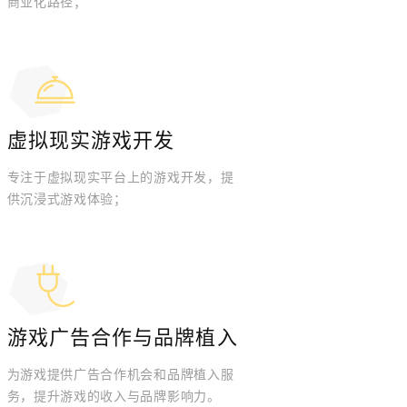
商业化路径；
虚拟现实游戏开发
专注于虚拟现实平台上的游戏开发，提
供沉浸式游戏体验；
游戏广告合作与品牌植入
为游戏提供广告合作机会和品牌植入服
务，提升游戏的收入与品牌影响力。