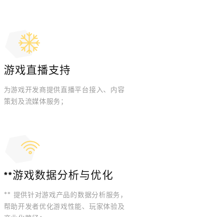
游戏直播支持
为游戏开发商提供直播平台接入、内容
策划及流媒体服务；
**游戏数据分析与优化
** 提供针对游戏产品的数据分析服务，
帮助开发者优化游戏性能、玩家体验及