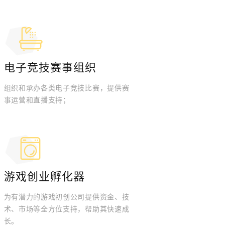
电子竞技赛事组织
组织和承办各类电子竞技比赛，提供赛
事运营和直播支持；
游戏创业孵化器
为有潜力的游戏初创公司提供资金、技
术、市场等全方位支持，帮助其快速成
长。