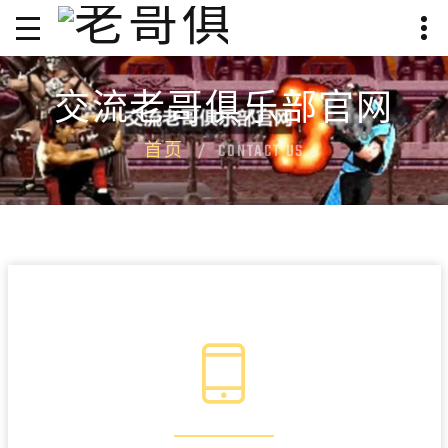
交流老哥俱乐部官网
首页
CONTACT US