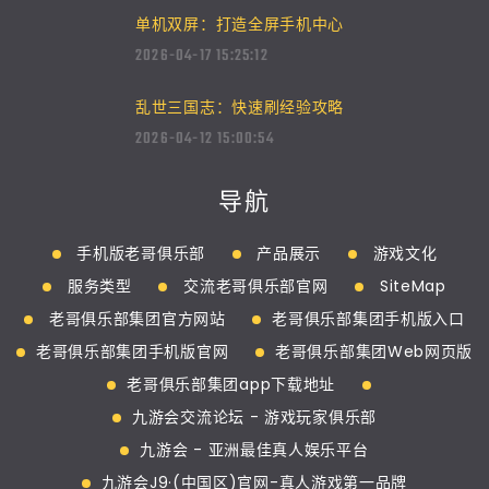
单机双屏：打造全屏手机中心
2026-04-17 15:25:12
乱世三国志：快速刷经验攻略
2026-04-12 15:00:54
导航
手机版老哥俱乐部
产品展示
游戏文化
服务类型
交流老哥俱乐部官网
SiteMap
老哥俱乐部集团官方网站
老哥俱乐部集团手机版入口
老哥俱乐部集团手机版官网
老哥俱乐部集团Web网页版
老哥俱乐部集团app下载地址
九游会交流论坛 - 游戏玩家俱乐部
九游会 - 亚洲最佳真人娱乐平台
九游会J9·(中国区)官网-真人游戏第一品牌