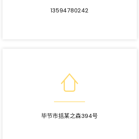
13594780242
毕节市括某之森394号