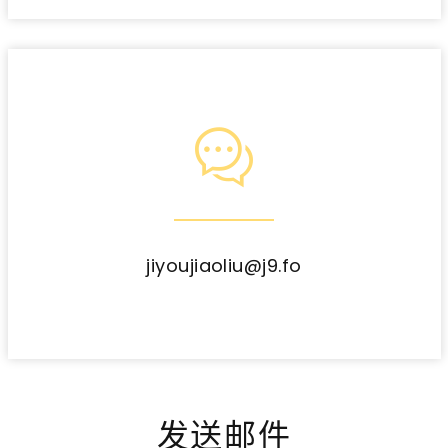
jiyoujiaoliu@j9.fo
发送邮件