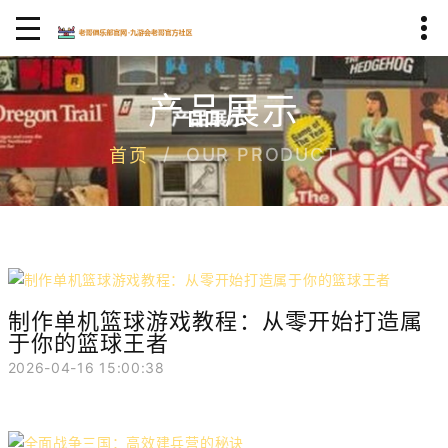
产品展示
OUR PRODUCT
首页
制作单机篮球游戏教程：从零开始打造属
于你的篮球王者
2026-04-16 15:00:38