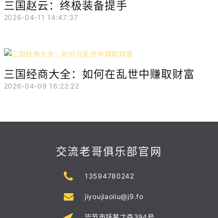
三国赵云：终极装备提手
2026-04-11 14:47:37
三国经商大全：如何在乱世中赚取财富
2026-04-09 16:22:22
交流老哥俱乐部官网
13594780242
jiyoujiaoliu@j9.fo
毕节市括某之森394号