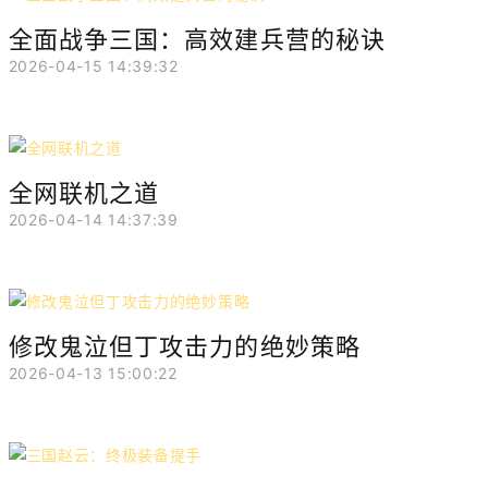
全面战争三国：高效建兵营的秘诀
2026-04-15 14:39:32
全网联机之道
2026-04-14 14:37:39
修改鬼泣但丁攻击力的绝妙策略
2026-04-13 15:00:22