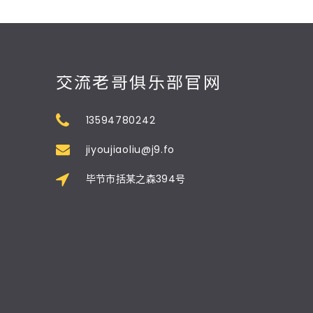
交流老哥俱乐部官网
13594780242
jiyoujiaoliu@j9.fo
毕节市括某之森394号